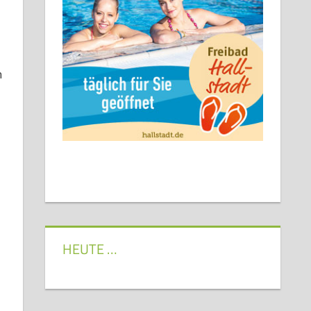
n
HEUTE …