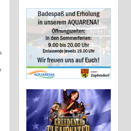
s
e
n