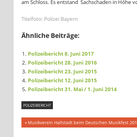
am Schloss. Es entstand Sachschaden in Höhe vo
Titelfoto: Polizei Bayern
Ähnliche Beiträge:
Polizeibericht 8. Juni 2017
Polizeibericht 28. Juni 2016
Polizeibericht 23. Juni 2015
Polizeibericht 12. Juni 2015
Polizeibericht 31. Mai / 1. Juni 2014
POLIZEIBERICHT
Beitragsnavigation
Vorheriger
Musikverein Hallstadt beim Deutschen Musikfest 20
Beitrag: