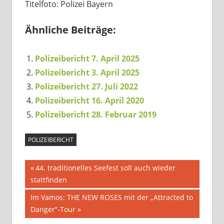
Titelfoto: Polizei Bayern
Ähnliche Beiträge:
Polizeibericht 7. April 2025
Polizeibericht 3. April 2025
Polizeibericht 27. Juli 2022
Polizeibericht 16. April 2020
Polizeibericht 28. Februar 2019
POLIZEIBERICHT
Beitragsnavigation
Vorheriger
44. traditionelles Seefest soll auch wieder
Beitrag:
stattfinden
Nächster
Im Vamos: THE NEW ROSES mit der „Attracted to
Beitrag:
Danger“-Tour