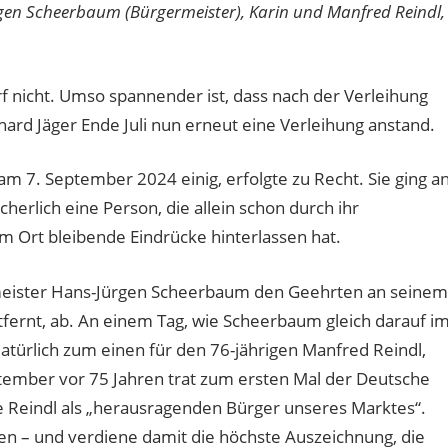
ürgen Scheerbaum (Bürgermeister), Karin und Manfred Reindl,
rf nicht. Umso spannender ist, dass nach der Verleihung
rd Jäger Ende Juli nun erneut eine Verleihung anstand.
am 7. September 2024 einig, erfolgte zu Recht. Sie ging a
herlich eine Person, die allein schon durch ihr
 Ort bleibende Eindrücke hinterlassen hat.
rmeister Hans-Jürgen Scheerbaum den Geehrten an seinem
ernt, ab. An einem Tag, wie Scheerbaum gleich darauf i
Natürlich zum einen für den 76-jährigen Manfred Reindl,
ember vor 75 Jahren trat zum ersten Mal der Deutsche
eindl als „herausragenden Bürger unseres Marktes“.
en – und verdiene damit die höchste Auszeichnung, die