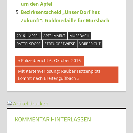
um den Apfel
Bezirksentscheid „Unser Dorf hat
Zukunft“: Goldmedaille für Mürsbach
2016
ÄPFEL
APFELMARKT
MÜRSBACH
RATTELSDORF
STREUOBSTWIESE
VORBERICHT
Beitragsnavigation
Vorheriger
Polizeibericht 6. Oktober 2016
Beitrag:
Nächster
Mit Kartenverlosung: Räuber Hotzenplotz
Beitrag:
kommt nach Breitengüßbach
Artikel drucken
KOMMENTAR HINTERLASSEN