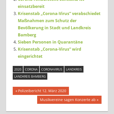
einsatzbereit
Krisenstab „Corona-Virus“ verabschiedet
Maßnahmen zum Schutz der
Bevölkerung in Stadt und Landkreis
Bamberg
Sieben Personen in Quarantäne
Krisenstab „Corona-Virus“ wird
eingerichtet
2020
CORONA
CORONAVIRUS
LANDKREIS
LANDKREIS BAMBERG
Beitragsnavigation
Vorheriger
Polizeibericht 12. März 2020
Beitrag:
Nächster
Musikvereine sagen Konzerte ab
Beitrag: