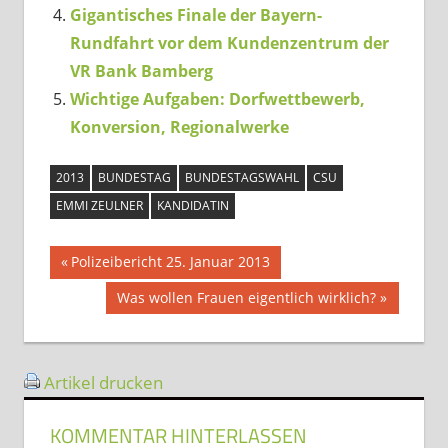
Gigantisches Finale der Bayern-
Rundfahrt vor dem Kundenzentrum der
VR Bank Bamberg
Wichtige Aufgaben: Dorfwettbewerb,
Konversion, Regionalwerke
2013
BUNDESTAG
BUNDESTAGSWAHL
CSU
EMMI ZEULNER
KANDIDATIN
Beitragsnavigation
Vorheriger
Polizeibericht 25. Januar 2013
Beitrag:
Nächster
Was wollen Frauen eigentlich wirklich?
Beitrag:
Artikel drucken
KOMMENTAR HINTERLASSEN