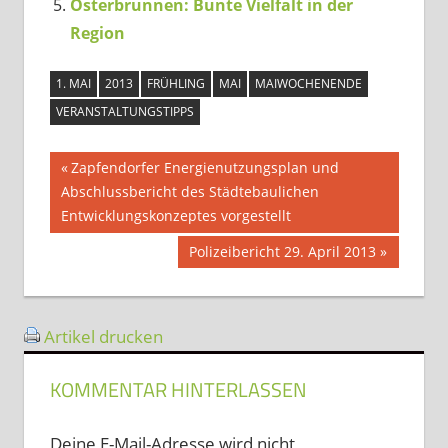
Osterbrunnen: Bunte Vielfalt in der
Region
1. MAI
2013
FRÜHLING
MAI
MAIWOCHENENDE
VERANSTALTUNGSTIPPS
Beitragsnavigation
Vorheriger
Zapfendorfer Energienutzungsplan und
Beitrag:
Abschlussbericht des Städtebaulichen
Entwicklungskonzeptes vorgestellt
Nächster
Polizeibericht 29. April 2013
Beitrag:
Artikel drucken
KOMMENTAR HINTERLASSEN
Deine E-Mail-Adresse wird nicht