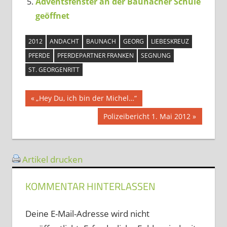
Adventsfenster an der Baunacher Schule
geöffnet
2012
ANDACHT
BAUNACH
GEORG
LIEBESKREUZ
PFERDE
PFERDEPARTNER FRANKEN
SEGNUNG
ST. GEORGENRITT
Beitragsnavigation
Vorheriger
„Hey Du, ich bin der Michel…“
Beitrag:
Nächster
Polizeibericht 1. Mai 2012
Beitrag:
Artikel drucken
KOMMENTAR HINTERLASSEN
Deine E-Mail-Adresse wird nicht