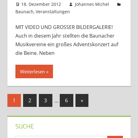
18. Dezember 2012
Johannes Michel
Baunach
,
Veranstaltungen
Kommentar
hinterlassen
MIT VIDEO UND GROSSER BILDERGALERIE!
Auch in diesem Jahr stellten die Baunacher
Musikvereine ein großes Adventskonzert auf
die Beine. Neben
Weiterlesen
Seitennummerierung
Nächste
1
2
3
…
6
»
Beiträge
der
Beiträge
SUCHE