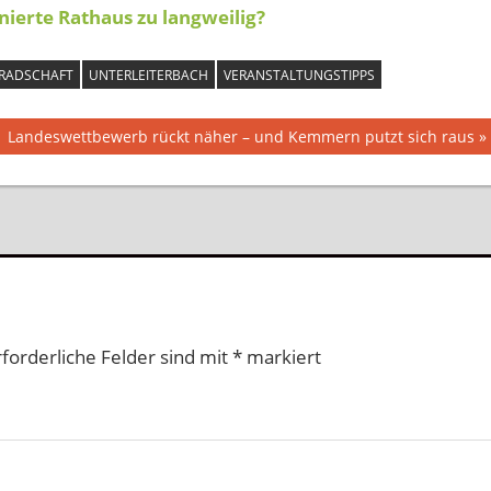
ierte Rathaus zu langweilig?
RADSCHAFT
UNTERLEITERBACH
VERANSTALTUNGSTIPPS
Nächster
Landeswettbewerb rückt näher – und Kemmern putzt sich raus
Beitrag:
rforderliche Felder sind mit
*
markiert