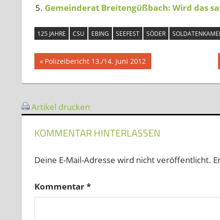
Gemeinderat Breitengüßbach: Wird das san
125 JAHRE
CSU
EBING
SEEFEST
SÖDER
SOLDATENKAME
Beitragsnavigation
Vorheriger
Polizeibericht 13./14. Juni 2012
Beitrag:
Artikel drucken
KOMMENTAR HINTERLASSEN
Deine E-Mail-Adresse wird nicht veröffentlicht.
E
Kommentar
*