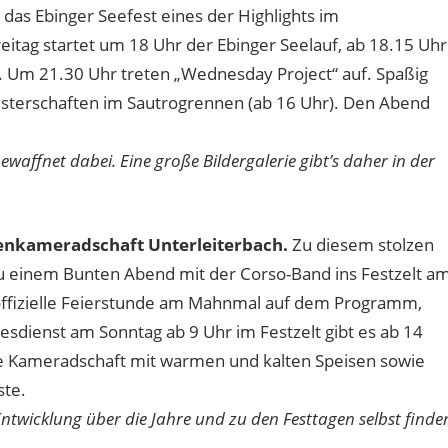
t das Ebinger Seefest eines der Highlights im
eitag startet um 18 Uhr der Ebinger Seelauf, ab 18.15 Uhr
in. Um 21.30 Uhr treten „Wednesday Project“ auf. Spaßig
isterschaften im Sautrogrennen (ab 16 Uhr). Den Abend
waffnet dabei. Eine große Bildergalerie gibt’s daher in der
datenkameradschaft Unterleiterbach.
Zu diesem stolzen
zu einem Bunten Abend mit der Corso-Band ins Festzelt a
 offizielle Feierstunde am Mahnmal auf dem Programm,
esdienst am Sonntag ab 9 Uhr im Festzelt gibt es ab 14
ie Kameradschaft mit warmen und kalten Speisen sowie
ste.
Entwicklung über die Jahre und zu den Festtagen selbst finde