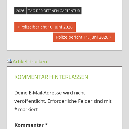
2026
TAG DER OFFENEN GARTENTÜR
Beitragsnavigation
Vorheriger
Polizeibericht 10. Juni 2026
Beitrag:
Nächster
Polizeibericht 11. Juni 2026
Beitrag:
Artikel drucken
KOMMENTAR HINTERLASSEN
Deine E-Mail-Adresse wird nicht
veröffentlicht.
Erforderliche Felder sind mit
*
markiert
Kommentar
*