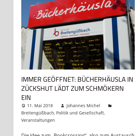
IMMER GEÖFFNET: BÜCHERHÄUSLA IN
ZÜCKSHUT LÄDT ZUM SCHMÖKERN
EIN
11. Mai 2018
Johannes Michel
Breitengüßbach
,
Politik und Gesellschaft
,
Veranstaltungen
Kommentar hinterlassen
Die Idee zum „Bookcrossing“, also zum Austausch