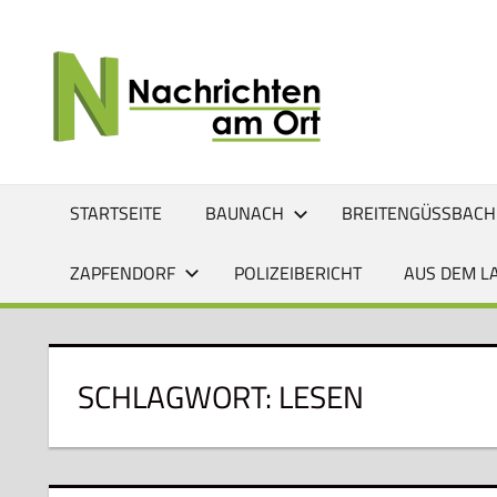
Zum
Inhalt
NACHRI
Lokale
springen
News
AM
für
Baunach,
ORT
Breitengüßbach,
Gerach,
STARTSEITE
BAUNACH
BREITENGÜSSBACH
Hallstadt,
Kemmern,
ZAPFENDORF
POLIZEIBERICHT
AUS DEM L
Lauter,
Rattelsdorf,
Reckendorf
und
SCHLAGWORT:
LESEN
Zapfendorf