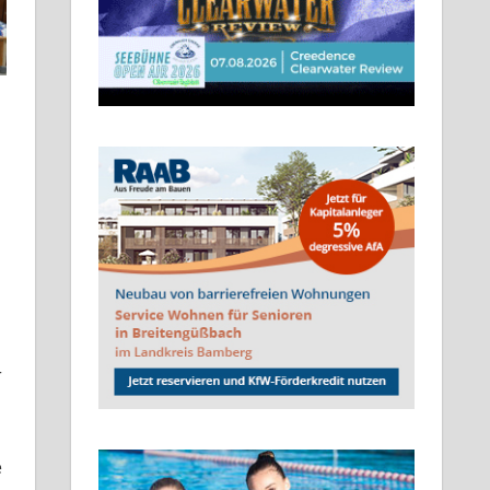
sen
r
e