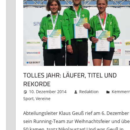
TOLLES JAHR: LÄUFER, TITEL UND
REKORDE
10. Dezember 2014
Redaktion
Kemmer
Sport
,
Vereine
Kommentar hinterlassen
Abteilungsleiter Klaus Geuß rief am 6. Dezember
sein Running-Team zur Weihnachtsfeier und übe
50 kamen, trotz Nikolaustag! Und was Geuß in