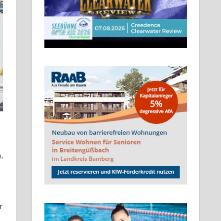
n
,
r