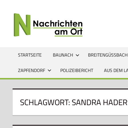
Zum
Inhalt
NACHRI
Lokale
springen
News
AM
für
Baunach,
ORT
Breitengüßbach,
Gerach,
STARTSEITE
BAUNACH
BREITENGÜSSBACH
Hallstadt,
Kemmern,
ZAPFENDORF
POLIZEIBERICHT
AUS DEM L
Lauter,
Rattelsdorf,
Reckendorf
und
SCHLAGWORT:
SANDRA HADER
Zapfendorf