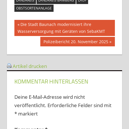
LANDKREIS
LANDKREIS BAMBERG
LAUF
OBSTSORTENANLAGE
Beitragsnavigation
Vorheriger
Die Stadt Baunach modernisiert ihre
Beitrag:
Wasserversorgung mit Geräten von SebaKMT
Nächster
Polizeibericht 20. November 2025
Beitrag:
Artikel drucken
KOMMENTAR HINTERLASSEN
Deine E-Mail-Adresse wird nicht
veröffentlicht.
Erforderliche Felder sind mit
*
markiert