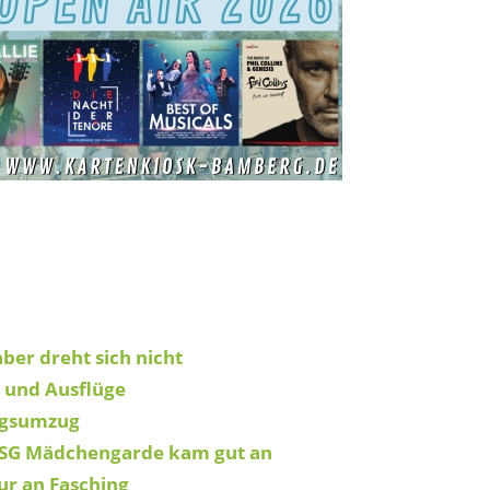
er dreht sich nicht
e und Ausflüge
ingsumzug
 TSG Mädchengarde kam gut an
ur an Fasching