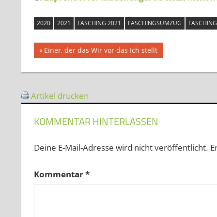
2020
2021
FASCHING 2021
FASCHINGSUMZUG
FASCHIN
Beitragsnavigation
Vorheriger
Einer, der das Wir vor das Ich stellt
Beitrag:
Artikel drucken
KOMMENTAR HINTERLASSEN
Deine E-Mail-Adresse wird nicht veröffentlicht.
E
Kommentar
*