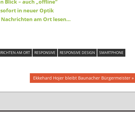
 Blick – auch „offline“
sofort in neuer Optik
Nachrichten am Ort lesen…
RICHTEN AM ORT
RESPONSIVE
RESPONSIVE DESIGN
SMARTPHONE
Nächster
Ekkehard Hojer bleibt Baunacher Bürgermeister
Beitrag: