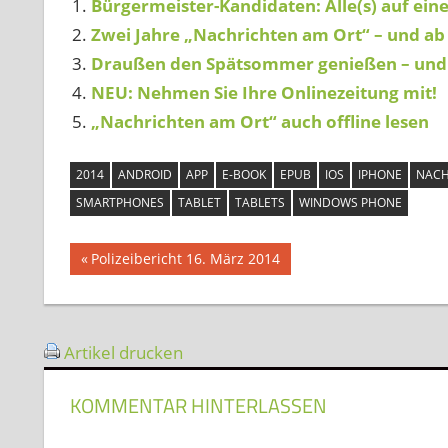
Bürgermeister-Kandidaten: Alle(s) auf einen
Zwei Jahre „Nachrichten am Ort“ – und ab 
Draußen den Spätsommer genießen – und 
NEU: Nehmen Sie Ihre Onlinezeitung mit!
„Nachrichten am Ort“ auch offline lesen
2014
ANDROID
APP
E-BOOK
EPUB
IOS
IPHONE
NACH
SMARTPHONES
TABLET
TABLETS
WINDOWS PHONE
Beitragsnavigation
Vorheriger
Polizeibericht 16. März 2014
Beitrag:
Artikel drucken
KOMMENTAR HINTERLASSEN