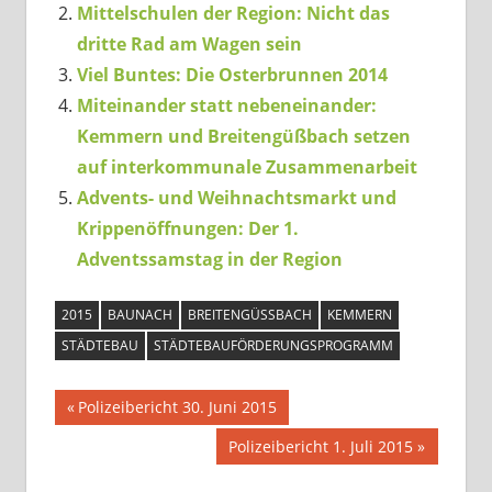
Mittelschulen der Region: Nicht das
dritte Rad am Wagen sein
Viel Buntes: Die Osterbrunnen 2014
Miteinander statt nebeneinander:
Kemmern und Breitengüßbach setzen
auf interkommunale Zusammenarbeit
Advents- und Weihnachtsmarkt und
Krippenöffnungen: Der 1.
Adventssamstag in der Region
2015
BAUNACH
BREITENGÜSSBACH
KEMMERN
STÄDTEBAU
STÄDTEBAUFÖRDERUNGSPROGRAMM
Beitragsnavigation
Vorheriger
Polizeibericht 30. Juni 2015
Beitrag:
Nächster
Polizeibericht 1. Juli 2015
Beitrag: