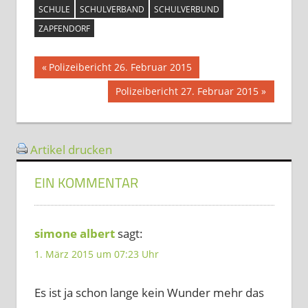
SCHULE
SCHULVERBAND
SCHULVERBUND
ZAPFENDORF
Beitragsnavigation
Vorheriger
Polizeibericht 26. Februar 2015
Beitrag:
Nächster
Polizeibericht 27. Februar 2015
Beitrag:
Artikel drucken
EIN KOMMENTAR
simone albert
sagt:
1. März 2015 um 07:23 Uhr
Es ist ja schon lange kein Wunder mehr das