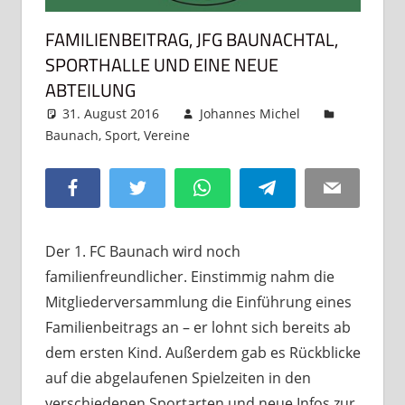
FAMILIENBEITRAG, JFG BAUNACHTAL,
SPORTHALLE UND EINE NEUE
ABTEILUNG
31. August 2016
Johannes Michel
Baunach
,
Sport
,
Vereine
Kommentar hinterlassen
Facebook
Twitter
WhatsApp
Telegram
Email
Der 1. FC Baunach wird noch
familienfreundlicher. Einstimmig nahm die
Mitgliederversammlung die Einführung eines
Familienbeitrags an – er lohnt sich bereits ab
dem ersten Kind. Außerdem gab es Rückblicke
auf die abgelaufenen Spielzeiten in den
verschiedenen Sportarten und neue Infos zur