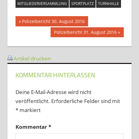
MITGLIEDERVERSAMMLUNG
SPORTPLATZ
TURNHALLE
Beitragsnavigation
Vorheriger
Polizeibericht 30. August 2016
Beitrag:
Nächster
Polizeibericht 31. August 2016
Beitrag:
Artikel drucken
KOMMENTAR HINTERLASSEN
Deine E-Mail-Adresse wird nicht
veröffentlicht.
Erforderliche Felder sind mit
*
markiert
Kommentar
*