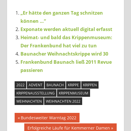
„Er hätte den ganzen Tag schnitzen
können …“
Exponate werden aktuell digital erfasst
Heimat- und bald das Krippenmuseum:
Der Frankenbund hat viel zu tun
Baunacher Weihnachtskrippe wird 30
Frankenbund Baunach ließ 2011 Revue
passieren
2022
ADVENT
BAUNACH
KRIPPE
KRIPPEN
KRIPPENAUSSTELLUNG
KRIPPENMUSEUM
WEIHNACHTEN
WEIHNACHTEN 2022
Beitragsnavigation
Vorheriger
Bundesweiter Warntag 2022
Beitrag:
Nächster
Erfolgreiche Läufe für Kemmerner Damen