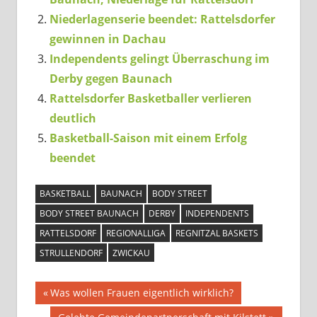
Niederlagenserie beendet: Rattelsdorfer
gewinnen in Dachau
Independents gelingt Überraschung im
Derby gegen Baunach
Rattelsdorfer Basketballer verlieren
deutlich
Basketball-Saison mit einem Erfolg
beendet
BASKETBALL
BAUNACH
BODY STREET
BODY STREET BAUNACH
DERBY
INDEPENDENTS
RATTELSDORF
REGIONALLIGA
REGNITZAL BASKETS
STRULLENDORF
ZWICKAU
Beitragsnavigation
Vorheriger
Was wollen Frauen eigentlich wirklich?
Beitrag:
Nächster