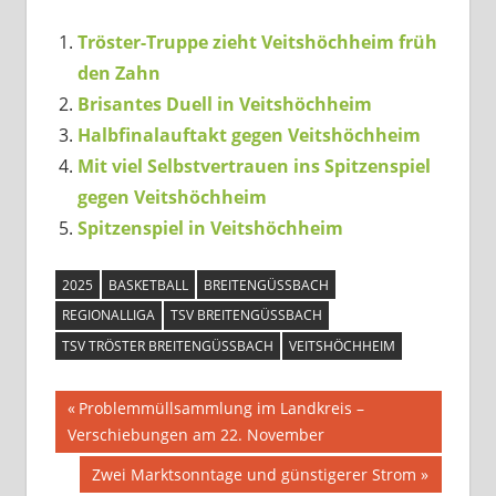
Tröster-Truppe zieht Veitshöchheim früh
den Zahn
Brisantes Duell in Veitshöchheim
Halbfinalauftakt gegen Veitshöchheim
Mit viel Selbstvertrauen ins Spitzenspiel
gegen Veitshöchheim
Spitzenspiel in Veitshöchheim
2025
BASKETBALL
BREITENGÜSSBACH
REGIONALLIGA
TSV BREITENGÜSSBACH
TSV TRÖSTER BREITENGÜSSBACH
VEITSHÖCHHEIM
Beitragsnavigation
Vorheriger
Problemmüllsammlung im Landkreis –
Beitrag:
Verschiebungen am 22. November
Nächster
Zwei Marktsonntage und günstigerer Strom