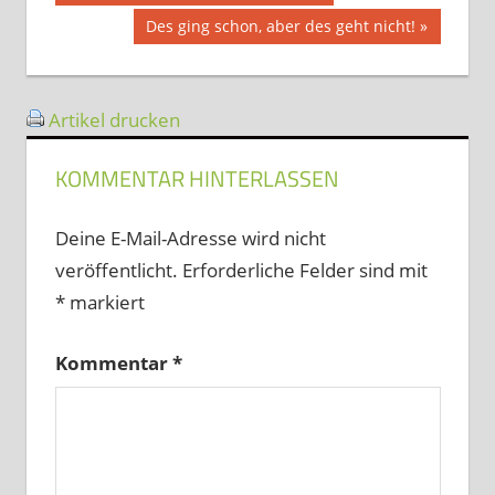
Beitrag:
Nächster
Des ging schon, aber des geht nicht!
Beitrag:
Artikel drucken
KOMMENTAR HINTERLASSEN
Deine E-Mail-Adresse wird nicht
veröffentlicht.
Erforderliche Felder sind mit
*
markiert
Kommentar
*