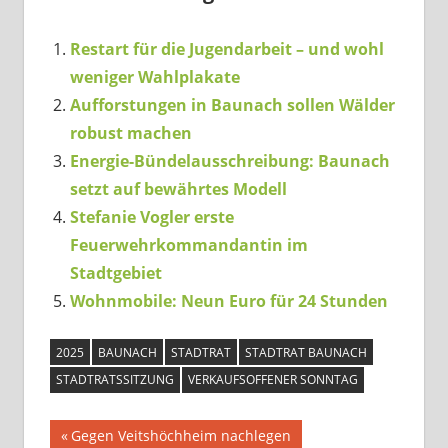
Restart für die Jugendarbeit – und wohl
weniger Wahlplakate
Aufforstungen in Baunach sollen Wälder
robust machen
Energie-Bündelausschreibung: Baunach
setzt auf bewährtes Modell
Stefanie Vogler erste
Feuerwehrkommandantin im
Stadtgebiet
Wohnmobile: Neun Euro für 24 Stunden
2025
BAUNACH
STADTRAT
STADTRAT BAUNACH
STADTRATSSITZUNG
VERKAUFSOFFENER SONNTAG
Beitragsnavigation
Vorheriger
Gegen Veitshöchheim nachlegen