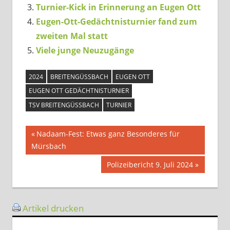
Turnier-Kick in Erinnerung an Eugen Ott
Eugen-Ott-Gedächtnisturnier fand zum
zweiten Mal statt
Viele junge Neuzugänge
2024
BREITENGÜSSBACH
EUGEN OTT
EUGEN OTT GEDÄCHTNISTURNIER
TSV BREITENGÜSSBACH
TURNIER
Beitragsnavigation
Vorheriger
Nadaam-Fest: Etwas ganz Besonderes für
Beitrag:
Mürsbach
Nächster
Polizeibericht 9. Juli 2024
Beitrag:
Artikel drucken