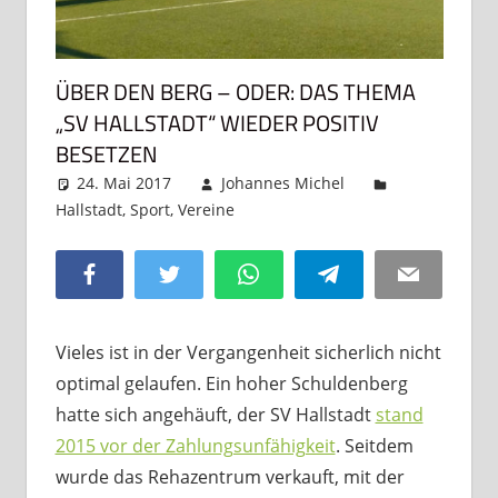
ÜBER DEN BERG – ODER: DAS THEMA
„SV HALLSTADT“ WIEDER POSITIV
BESETZEN
24. Mai 2017
Johannes Michel
Hallstadt
,
Sport
,
Vereine
Ein Kommentar
Facebook
Twitter
WhatsApp
Telegram
Email
Vieles ist in der Vergangenheit sicherlich nicht
optimal gelaufen. Ein hoher Schuldenberg
hatte sich angehäuft, der SV Hallstadt
stand
2015 vor der Zahlungsunfähigkeit
. Seitdem
wurde das Rehazentrum verkauft, mit der