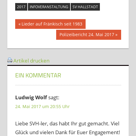
2017
INFOVERANSTALTUNG
SV HALLSTADT
Beitragsnavigation
Vorheriger
Lieder auf Fränkisch seit 1983
Beitrag:
Nächster
Polizeibericht 24. Mai 2017
Beitrag:
Artikel drucken
EIN KOMMENTAR
Ludwig Wolf
sagt:
24. Mai 2017 um 20:55 Uhr
Liebe SVH-ler, das habt Ihr gut gemacht. Viel
Glück und vielen Dank für Euer Engagement!