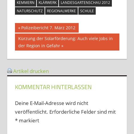
KEMMERN
KLÄRWERK
LANDESGARTENSCHAU 2012
NATURSCHUTZ
REGIONALWERKE
SCHULE
Beitragsnavigation
Vorheriger
Polizeibericht 7. März 2012
Beitrag:
Nächster
Kürzung der Solarförderung: Auch viele Jobs in
Beitrag:
der Region in Gefahr
Artikel drucken
KOMMENTAR HINTERLASSEN
Deine E-Mail-Adresse wird nicht
veröffentlicht.
Erforderliche Felder sind mit
*
markiert