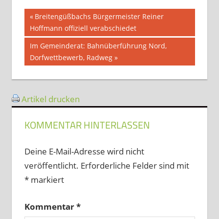
Beitragsnavigation
Vorheriger
Breitengüßbachs Bürgermeister Reiner
Beitrag:
Hoffmann offiziell verabschiedet
Nächster
Im Gemeinderat: Bahnüberführung Nord,
Beitrag:
Dorfwettbewerb, Radweg
Artikel drucken
KOMMENTAR HINTERLASSEN
Deine E-Mail-Adresse wird nicht
veröffentlicht.
Erforderliche Felder sind mit
*
markiert
Kommentar
*