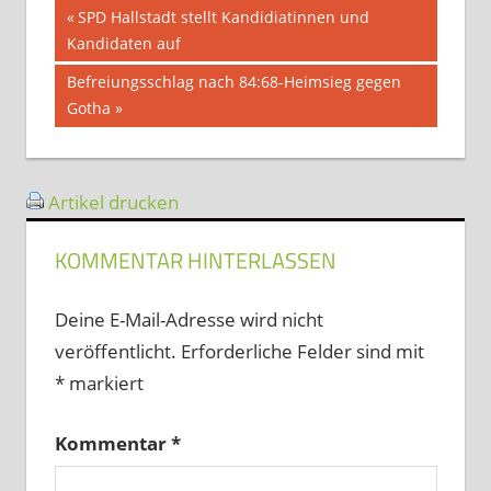
Beitragsnavigation
Vorheriger
SPD Hallstadt stellt Kandidiatinnen und
Beitrag:
Kandidaten auf
Nächster
Befreiungsschlag nach 84:68-Heimsieg gegen
Beitrag:
Gotha
Artikel drucken
KOMMENTAR HINTERLASSEN
Deine E-Mail-Adresse wird nicht
veröffentlicht.
Erforderliche Felder sind mit
*
markiert
Kommentar
*