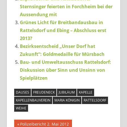
Sternsinger feierten in Forchheim bei der
Aussendung mit
Grünes Licht für Breitbandausbau in
Rattelsdorf und Ebing – Abschluss erst
2013?
Bezirksentscheid „Unser Dorf hat
Zukunft“: Goldmedaille für Mürsbach
Bau- und Umweltausschuss Rattelsdorf:
Diskussion über Sinn und Unsinn von
Spielplätzen
DAUSES
FREUDENECK
JUBILÄUM
KAPELLE
KAPELLENBAUVEREIN
MARIA KÖNIGIN
RATTELSDORF
WEIHE
Beitragsnavigation
Vorheriger
Polizeibericht 2. Mai 2012