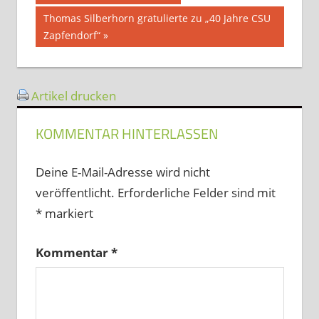
Beitrag:
Nächster
Thomas Silberhorn gratulierte zu „40 Jahre CSU
Beitrag:
Zapfendorf“
Artikel drucken
KOMMENTAR HINTERLASSEN
Deine E-Mail-Adresse wird nicht
veröffentlicht.
Erforderliche Felder sind mit
*
markiert
Kommentar
*