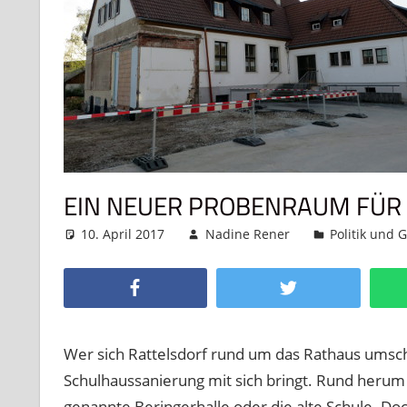
EIN NEUER PROBENRAUM FÜR 
10. April 2017
Nadine Rener
Politik und 
Facebook
Twitter
Wer sich Rattelsdorf rund um das Rathaus umschau
Schulhaussanierung mit sich bringt. Rund herum
genannte Beringerhalle oder die alte Schule. D