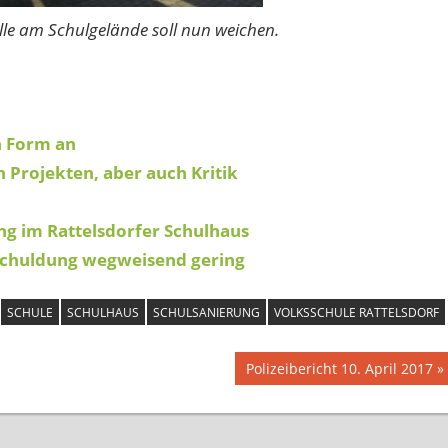
le am Schulgelände soll nun weichen.
n Form an
n Projekten, aber auch Kritik
g im Rattelsdorfer Schulhaus
rschuldung wegweisend gering
SCHULE
SCHULHAUS
SCHULSANIERUNG
VOLKSSCHULE RATTELSDORF
Nächster
Polizeibericht 10. April 2017
Beitrag: