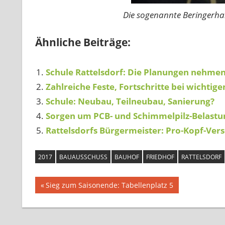
Die sogenannte Beringerhal
Ähnliche Beiträge:
Schule Rattelsdorf: Die Planungen nehme
Zahlreiche Feste, Fortschritte bei wichtige
Schule: Neubau, Teilneubau, Sanierung?
Sorgen um PCB- und Schimmelpilz-Belastun
Rattelsdorfs Bürgermeister: Pro-Kopf-Ve
2017
BAUAUSSCHUSS
BAUHOF
FRIEDHOF
RATTELSDORF
Beitragsnavigation
Vorheriger
Sieg zum Saisonende: Tabellenplatz 5
Beitrag: