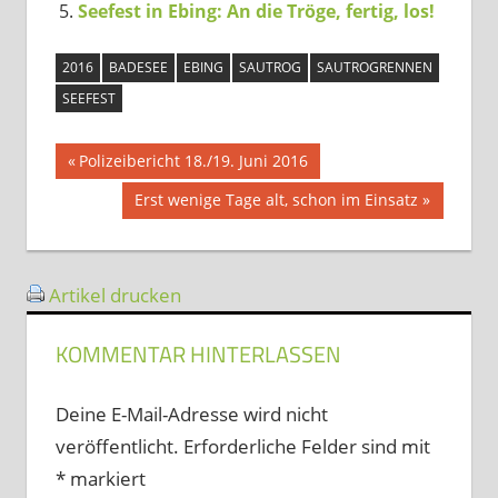
Seefest in Ebing: An die Tröge, fertig, los!
2016
BADESEE
EBING
SAUTROG
SAUTROGRENNEN
SEEFEST
Beitragsnavigation
Vorheriger
Polizeibericht 18./19. Juni 2016
Beitrag:
Nächster
Erst wenige Tage alt, schon im Einsatz
Beitrag:
Artikel drucken
KOMMENTAR HINTERLASSEN
Deine E-Mail-Adresse wird nicht
veröffentlicht.
Erforderliche Felder sind mit
*
markiert