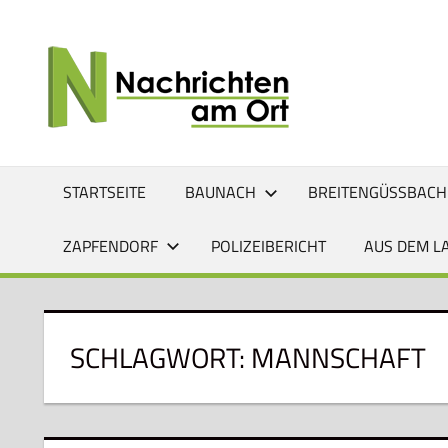
Zum
Inhalt
NACHRI
Lokale
springen
News
AM
für
Baunach,
ORT
Breitengüßbach,
Gerach,
STARTSEITE
BAUNACH
BREITENGÜSSBACH
Hallstadt,
Kemmern,
ZAPFENDORF
POLIZEIBERICHT
AUS DEM L
Lauter,
Rattelsdorf,
Reckendorf
und
SCHLAGWORT:
MANNSCHAFT
Zapfendorf