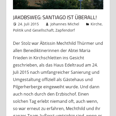
JAKOBSWEG: SANTIAGO IST ÜBERALL!
24. Juli 2015
Johannes Michel
Kirche
,
Politik und Gesellschaft
,
Zapfendorf
Kommentar
hinterlassen
Der Stolz war Äbtissin Mechthild Thürmer und
allen Benediktinerinnen der Abtei Maria
Frieden in Kirchschletten ins Gesicht
geschrieben, als das Haus Edeltraud am 24.
Juli 2015 nach umfangreicher Sanierung und
Umgestaltung offiziell als Gästehaus und
Pilgerherberge eingeweiht wurde. Und dann
auch noch durch den Erzbischof. Einen
solchen Tag erlebt niemand oft, auch wenn,
so war erneut zu erfahren, Mechthild und ihr
ganzes Team äußerst umtriebig sind, wenn es