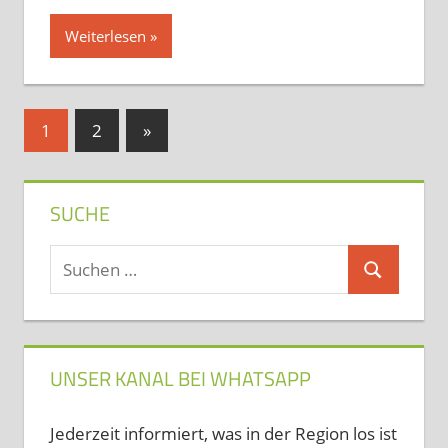
Weiterlesen
Seitennummerierung
Nächste
1
2
»
Beiträge
der
Beiträge
SUCHE
Suchen
Suchen
nach:
UNSER KANAL BEI WHATSAPP
Jederzeit informiert, was in der Region los ist