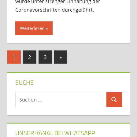
wurde unter strenger Einhaltung der
Coronavorschriften durchgeführt.
Weiterlesen
Seitennummerierung
Nächste
1
2
3
»
Beiträge
der
Beiträge
SUCHE
Suchen
Suchen
nach:
UNSER KANAL BEI WHATSAPP