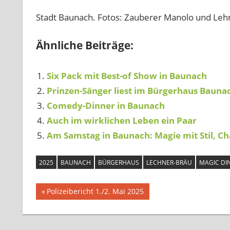
Stadt Baunach. Fotos: Zauberer Manolo und Le
Ähnliche Beiträge:
Six Pack mit Best-of Show in Baunach
Prinzen-Sänger liest im Bürgerhaus Bauna
Comedy-Dinner in Baunach
Auch im wirklichen Leben ein Paar
Am Samstag in Baunach: Magie mit Stil, 
2025
BAUNACH
BÜRGERHAUS
LECHNER-BRÄU
MAGIC DI
Beitragsnavigation
Vorheriger
Polizeibericht 1./2. Mai 2025
Beitrag: