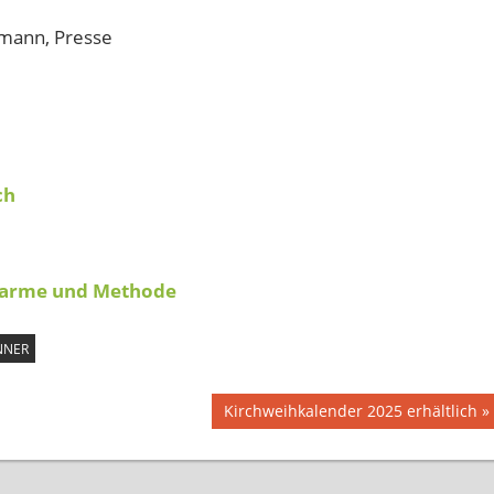
hmann, Presse
ch
Charme und Methode
NNER
Nächster
Kirchweihkalender 2025 erhältlich
Beitrag: