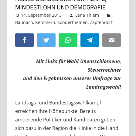
INDESTLOHN UND DEMOGRAFIE
14. September 2013
Lena Thiem
Baunach
,
Kemmern
,
Sonderthemen
,
Zapfendorf
Kommen
hinterla
Facebook
Twitter
WhatsApp
Telegram
Email
Mit Links für Wahl-Unentschlossene,
Steuerrechner
und den Ergebnissen unserer Umfrage zur
Landtagswahl!
Landtags- und Bundestagswahlkampf
erreichen ihre Höhepunkte. Bereits
amtierende Politiker und Kandidaten geben
sich dazu in der Region die Klinke in die Hand.