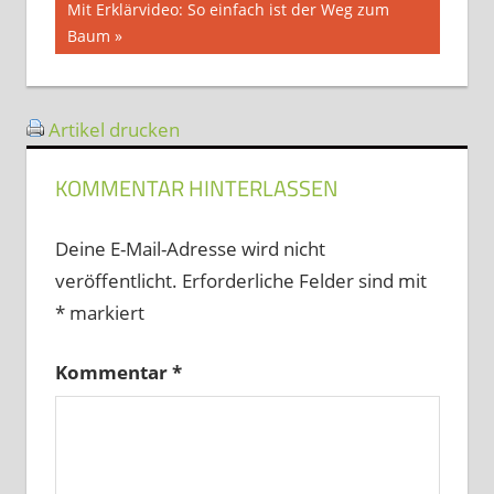
Nächster
Mit Erklärvideo: So einfach ist der Weg zum
Beitrag:
Baum
Artikel drucken
KOMMENTAR HINTERLASSEN
Deine E-Mail-Adresse wird nicht
veröffentlicht.
Erforderliche Felder sind mit
*
markiert
Kommentar
*