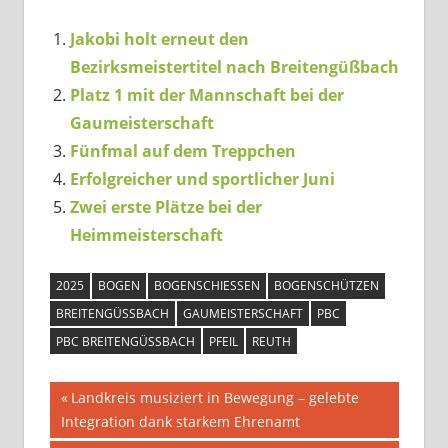
Jakobi holt erneut den
Bezirksmeistertitel nach Breitengüßbach
Platz 1 mit der Mannschaft bei der
Gaumeisterschaft
Fünfmal auf dem Treppchen
Erfolgreicher und sportlicher Juni
Zwei erste Plätze bei der
Heimmeisterschaft
2025
BOGEN
BOGENSCHIESSEN
BOGENSCHÜTZEN
BREITENGÜSSBACH
GAUMEISTERSCHAFT
PBC
PBC BREITENGÜSSBACH
PFEIL
REUTH
Beitragsnavigation
Vorheriger
Landkreis musiziert in Bewegung – gelebte
Beitrag:
Integration dank starkem Ehrenamt