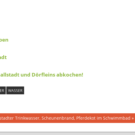
ben
adt
allstadt und Dörfleins abkochen!
ER
WASSER
llstadter Trinkwasser, Scheunenbrand, Pferdekot im Schwimmbad