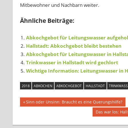
Mitbewohner und Nachbarn weiter.
Ähnliche Beiträge:
Abkochgebot für Leitungswasser aufgeho
Hallstadt: Abkochgebot bleibt bestehen
Abkochgebot für Leitungswasser in Hallst
Trinkwasser in Hallstadt wird gechlort
Wichtige Information: Leitungswasser in H
2018
ABKOCHEN
ABKOCHGEBOT
HALLSTADT
TRINKWASS
Beitragsnavigation
Vorheriger
Sinn oder Unsinn: Braucht es eine Querungshilfe?
Beitrag:
Nächster
Das war los: Ha
Beitrag: