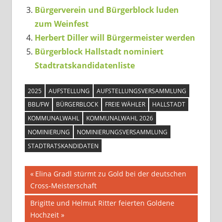
Bürgerverein und Bürgerblock luden
zum Weinfest
Herbert Diller will Bürgermeister werden
Bürgerblock Hallstadt nominiert
Stadtratskandidatenliste
2025
AUFSTELLUNG
AUFSTELLUNGSVERSAMMLUNG
BBL/FW
BÜRGERBLOCK
FREIE WÄHLER
HALLSTADT
KOMMUNALWAHL
KOMMUNALWAHL 2026
NOMINIERUNG
NOMINIERUNGSVERSAMMLUNG
STADTRATSKANDIDATEN
Beitragsnavigation
Vorheriger
Elina Gradl stürmt zu Gold bei der deutschen
Beitrag:
Cross-Meisterschaft
Nächster
Brigitte und Helmut Ritter feierten Goldene
Beitrag:
Hochzeit