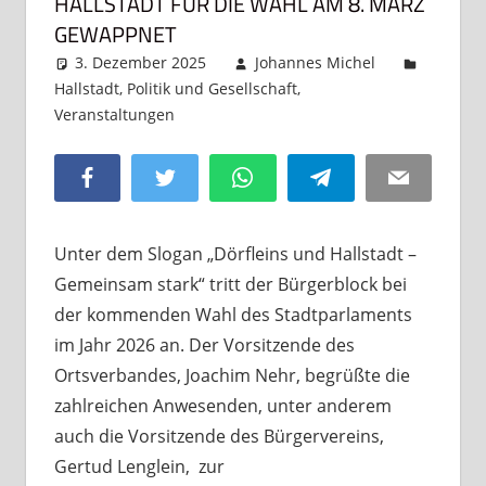
HALLSTADT FÜR DIE WAHL AM 8. MÄRZ
GEWAPPNET
3. Dezember 2025
Johannes Michel
Hallstadt
,
Politik und Gesellschaft
,
Veranstaltungen
Ein Kommentar
Facebook
Twitter
WhatsApp
Telegram
Email
Unter dem Slogan „Dörfleins und Hallstadt –
Gemeinsam stark“ tritt der Bürgerblock bei
der kommenden Wahl des Stadtparlaments
im Jahr 2026 an. Der Vorsitzende des
Ortsverbandes, Joachim Nehr, begrüßte die
zahlreichen Anwesenden, unter anderem
auch die Vorsitzende des Bürgervereins,
Gertud Lenglein, zur