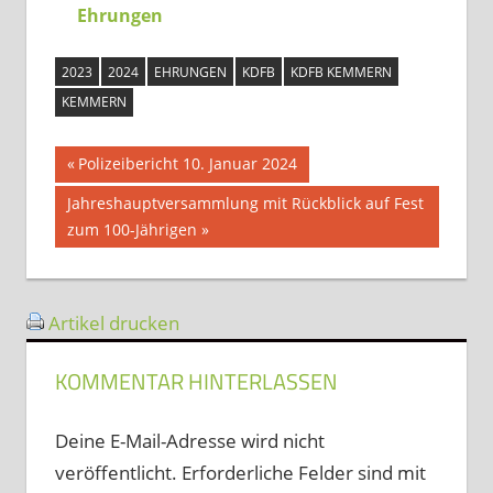
Ehrungen
2023
2024
EHRUNGEN
KDFB
KDFB KEMMERN
KEMMERN
Beitragsnavigation
Vorheriger
Polizeibericht 10. Januar 2024
Beitrag:
Nächster
Jahreshauptversammlung mit Rückblick auf Fest
Beitrag:
zum 100-Jährigen
Artikel drucken
KOMMENTAR HINTERLASSEN
Deine E-Mail-Adresse wird nicht
veröffentlicht.
Erforderliche Felder sind mit