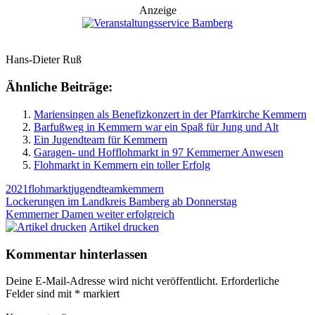
Anzeige
Hans-Dieter Ruß
Ähnliche Beiträge:
Mariensingen als Benefizkonzert in der Pfarrkirche Kemmern
Barfußweg in Kemmern war ein Spaß für Jung und Alt
Ein Jugendteam für Kemmern
Garagen- und Hofflohmarkt in 97 Kemmerner Anwesen
Flohmarkt in Kemmern ein toller Erfolg
2021
flohmarkt
jugendteam
kemmern
Beitragsnavigation
Vorheriger
Lockerungen im Landkreis Bamberg ab Donnerstag
Beitrag:
Nächster
Kemmerner Damen weiter erfolgreich
Beitrag:
Artikel drucken
Kommentar hinterlassen
Deine E-Mail-Adresse wird nicht veröffentlicht.
Erforderliche
Felder sind mit
*
markiert