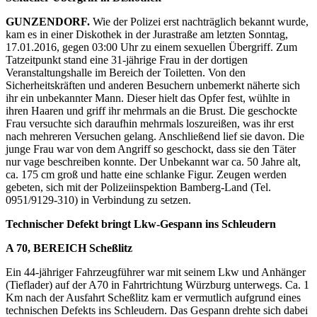
GUNZENDORF.
Wie der Polizei erst nachträglich bekannt wurde,
kam es in einer Diskothek in der Jurastraße am letzten Sonntag,
17.01.2016, gegen 03:00 Uhr zu einem sexuellen Übergriff. Zum
Tatzeitpunkt stand eine 31-jährige Frau in der dortigen
Veranstaltungshalle im Bereich der Toiletten. Von den
Sicherheitskräften und anderen Besuchern unbemerkt näherte sich
ihr ein unbekannter Mann. Dieser hielt das Opfer fest, wühlte in
ihren Haaren und griff ihr mehrmals an die Brust. Die geschockte
Frau versuchte sich daraufhin mehrmals loszureißen, was ihr erst
nach mehreren Versuchen gelang. Anschließend lief sie davon. Die
junge Frau war von dem Angriff so geschockt, dass sie den Täter
nur vage beschreiben konnte. Der Unbekannt war ca. 50 Jahre alt,
ca. 175 cm groß und hatte eine schlanke Figur. Zeugen werden
gebeten, sich mit der Polizeiinspektion Bamberg-Land (Tel.
0951/9129-310) in Verbindung zu setzen.
Technischer Defekt bringt Lkw-Gespann ins Schleudern
A 70, BEREICH Scheßlitz
Ein 44-jähriger Fahrzeugführer war mit seinem Lkw und Anhänger
(Tieflader) auf der A70 in Fahrtrichtung Würzburg unterwegs. Ca. 1
Km nach der Ausfahrt Scheßlitz kam er vermutlich aufgrund eines
technischen Defekts ins Schleudern. Das Gespann drehte sich dabei