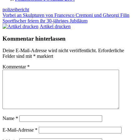
polizeibericht
Beitragsnavigation
Vorheriger
Vorbei an Skulpturen von Francesco Cremoni und Gheorgi Filin
Beitrag:
Nächster
Sportfischer feiern ihr 30-jähriges Jubiläum
Beitrag:
Artikel drucken
Kommentar hinterlassen
Deine E-Mail-Adresse wird nicht veröffentlicht.
Erforderliche
Felder sind mit
*
markiert
Kommentar
*
Name
*
E-Mail-Adresse
*