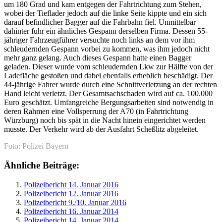
um 180 Grad und kam entgegen der Fahrtrichtung zum Stehen,
wobei der Tieflader jedoch auf die linke Seite kippte und ein sich
darauf befindlicher Bagger auf die Fahrbahn fiel. Unmittelbar
dahinter fuhr ein ähnliches Gespann derselben Firma. Dessen 55-
jähriger Fahrzeugführer versuchte noch links an dem vor ihm
schleudernden Gespann vorbei zu kommen, was ihm jedoch nicht
mehr ganz gelang. Auch dieses Gespann hatte einen Bagger
geladen. Dieser wurde vom schleudernden Lkw zur Hälfte von der
Ladefläche gestoßen und dabei ebenfalls erheblich beschädigt. Der
44-jährige Fahrer wurde durch eine Schnittverletzung an der rechten
Hand leicht verletzt. Der Gesamtsachschaden wird auf ca. 100.000
Euro geschätzt. Umfangreiche Bergungsarbeiten sind notwendig in
deren Rahmen eine Vollsperrung der A70 (in Fahrtrichtung
Würzburg) noch bis spät in die Nacht hinein eingerichtet werden
musste. Der Verkehr wird ab der Ausfahrt Scheßlitz abgeleitet.
Foto: Polizei Bayern
Ähnliche Beiträge:
Polizeibericht 14. Januar 2016
Polizeibericht 12. Januar 2016
Polizeibericht 9./10. Januar 2016
Polizeibericht 16. Januar 2014
Polizeibericht 14. Januar 2014