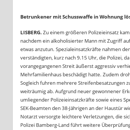
Betrunkener mit Schusswaffe in Wohnung löst
LISBERG.
Zu einem größeren Polizeieinsatz kam 
nachdem ein alkoholisierter Mann mit Zugriff au
etwas anzutun. Spezialeinsatzkräfte nahmen den 
verständigten, kurz nach 9.15 Uhr, die Polizei, 
vorangegangenen Streit äußerst aggressiv verhi
Mehrfamilienhaus beschädigt hatte. Zudem droht
Sogleich fuhren mehrere Streifenbesatzungen 
weiträumig ab. Aufgrund neuer gewonnener Erke
umliegender Polizeieinsatzkräfte sowie eines 
SEK-Beamten den 38-Jährigen an der Haustür wid
Notarzt versorgte leichtere Verletzungen, die si
Polizei Bamberg-Land führt weitere Überprüfun