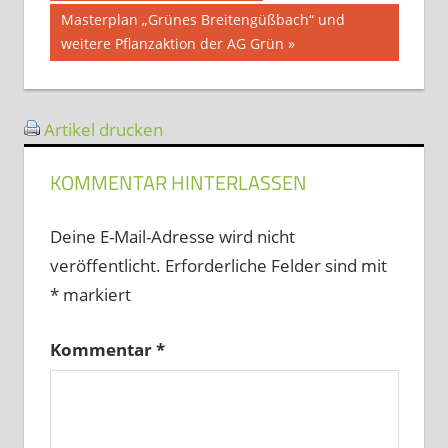
Beitrag:
Nächster
Masterplan „Grünes Breitengüßbach“ und
Beitrag:
weitere Pflanzaktion der AG Grün
Artikel drucken
KOMMENTAR HINTERLASSEN
Deine E-Mail-Adresse wird nicht
veröffentlicht.
Erforderliche Felder sind mit
*
markiert
Kommentar
*