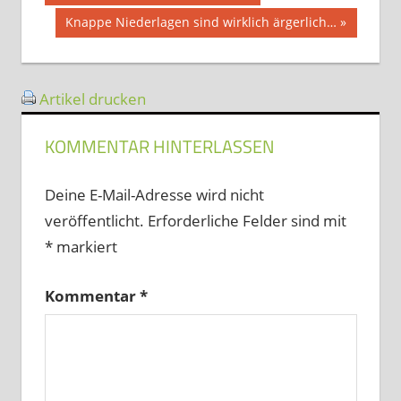
Beitrag:
Nächster
Knappe Niederlagen sind wirklich ärgerlich…
Beitrag:
Artikel drucken
KOMMENTAR HINTERLASSEN
Deine E-Mail-Adresse wird nicht
veröffentlicht.
Erforderliche Felder sind mit
*
markiert
Kommentar
*