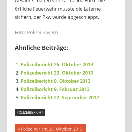
Gesamtschaden von ca. 10.000 Euro. Die
örtliche Feuerwehr musste die Laterne
sichern, der Pkw wurde abgeschleppt.
Foto: Polizei Bayern
Ähnliche Beiträge:
Polizeibericht 26. Oktober 2013
Polizeibericht 23. Oktober 2013
Polizeibericht 9. Oktober 2013
Polizeibericht 9. Februar 2013
Polizeibericht 22. September 2012
POLIZEIBERICHT
Beitragsnavigation
Vorheriger
Polizeibericht 26. Oktober 2013