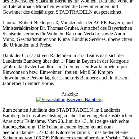
des Bayerischen Staatsministeriums für Wohnen, Bau und Verkehr
im Literaturhaus München wurden die Gewinnerinnen und
Gewinner des diesjährigen STADTRADELN ausgezeichnet.
Landrat Robert Niedergesäß, Vorsitzender der AGFK Bayern, und
Ministerialdirektor Dr. Thomas Gruber, Amtschef des Bayerischen
Staatsministeriums für Wohnen, Bau und Verkehr, sowie André
Muno, Geschäftsführer von Klima-Bündnis Services, überreichten
die Urkunden und Preise.
Dank der 6.527 aktiven Radelnden in 252 Teams darf sich der
Landkreis Bamberg über den 1. Platz in Bayern in der Kategorie
„
Fahrradaktivster Landkreis mit den meisten Radkilometern pro
Einwohnerin bzw. Einwohner“ freuen. Mit 8,58 Km pro
einwohnende Person lag der Landkreis Bamberg auch in diesem
Jahr erneut deutlich vorne.
Anzeige
Zum zehnten Jubiläum des STADTRADELN im Landkreis
Bamberg bot das abwechslungsreiche Tourenangebot zusätzlichen
Anreiz zur Teilnahme. Vom 23. Juni bis 13. Juli zeigte sich echte
Radbegeisterung: Die Teilnehmenden legten gemeinsam
beeindruckende 1.270.544 Kilometer zurück – das bedeutet eine
Steigerung von 106.749 Kilometern gegenüber dem Vorjahr. Dieses