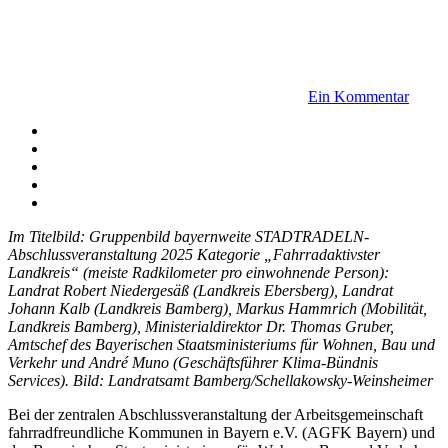
Ein Kommentar
Facebook
Twitter
WhatsApp
Telegram
Email
Im Titelbild: Gruppenbild bayernweite STADTRADELN-
Abschlussveranstaltung 2025 Kategorie „Fahrradaktivster
Landkreis“ (meiste Radkilometer pro einwohnende Person):
Landrat Robert Niedergesäß (Landkreis Ebersberg), Landrat
Johann Kalb (Landkreis Bamberg), Markus Hammrich (Mobilität,
Landkreis Bamberg), Ministerialdirektor Dr. Thomas Gruber,
Amtschef des Bayerischen Staatsministeriums für Wohnen, Bau und
Verkehr und André Muno (Geschäftsführer Klima-Bündnis
Services). Bild: Landratsamt Bamberg/Schellakowsky-Weinsheimer
Bei der zentralen Abschlussveranstaltung der Arbeitsgemeinschaft
fahrradfreundliche Kommunen in Bayern e.V. (AGFK Bayern) und