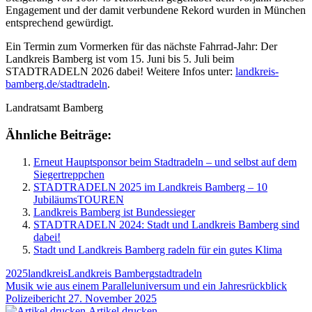
Engagement und der damit verbundene Rekord wurden in München
entsprechend gewürdigt.
Ein Termin zum Vormerken für das nächste Fahrrad-Jahr: Der
Landkreis Bamberg ist vom 15. Juni bis 5. Juli beim
STADTRADELN 2026 dabei! Weitere Infos unter:
landkreis-
bamberg.de/stadtradeln
.
Landratsamt Bamberg
Ähnliche Beiträge:
Erneut Hauptsponsor beim Stadtradeln – und selbst auf dem
Siegertreppchen
STADTRADELN 2025 im Landkreis Bamberg – 10
JubiläumsTOUREN
Landkreis Bamberg ist Bundessieger
STADTRADELN 2024: Stadt und Landkreis Bamberg sind
dabei!
Stadt und Landkreis Bamberg radeln für ein gutes Klima
2025
landkreis
Landkreis Bamberg
stadtradeln
Beitragsnavigation
Vorheriger
Musik wie aus einem Paralleluniversum und ein Jahresrückblick
Beitrag:
Nächster
Polizeibericht 27. November 2025
Beitrag:
Artikel drucken