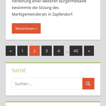
Verleihung einer weiteren Bürgermedaille
bestimmte die Sitzung des
Marktgemeinderats in Zapfendorf.
Weiterlesen
Seitennummerierung
Vorherige
Nächste
«
1
2
3
4
…
45
»
Beiträge
Beiträge
der
Beiträge
SUCHE
Suchen
Suchen
nach: