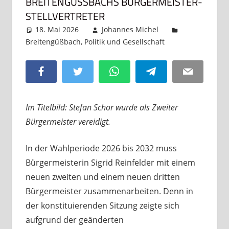
BREITENGÜSSBACHS BÜRGERMEISTER-S
TELLVERTRETER
18. Mai 2026
Johannes Michel
Breitengüßbach
,
Politik und Gesellschaft
Kommentar
hinterlassen
Facebook
Twitter
WhatsApp
Telegram
Email
Im Titelbild: Stefan Schor wurde als Zweiter
Bürgermeister vereidigt.
In der Wahlperiode 2026 bis 2032 muss
Bürgermeisterin Sigrid Reinfelder mit einem
neuen zweiten und einem neuen dritten
Bürgermeister zusammenarbeiten. Denn in
der konstituierenden Sitzung zeigte sich
aufgrund der geänderten