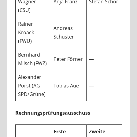
Wagner
Anja Franz
Stefan Schor
(CSU)
Rainer
Andreas
Kroack
—
Schuster
(FWU)
Bernhard
Peter Förner
—
Milsch (FWZ)
Alexander
Porst (AG
Tobias Aue
—
SPD/Grüne)
Rechnungsprüfungsausschuss
Erste
Zweite