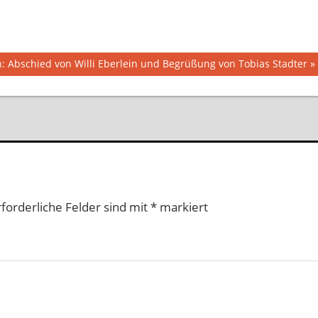
: Abschied von Willi Eberlein und Begrüßung von Tobias Stadter
rforderliche Felder sind mit
*
markiert