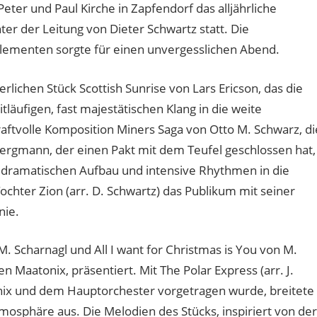
ter und Paul Kirche in Zapfendorf das alljährliche
r der Leitung von Dieter Schwartz statt. Die
lementen sorgte für einen unvergesslichen Abend.
lichen Stück Scottish Sunrise von Lars Ericson, das die
äufigen, fast majestätischen Klang in die weite
kraftvolle Komposition Miners Saga von Otto M. Schwarz, di
ergmann, der einen Pakt mit dem Teufel geschlossen hat,
 dramatischen Aufbau und intensive Rhythmen in die
hter Zion (arr. D. Schwartz) das Publikum mit seiner
nie.
M. Scharnagl und All I want for Christmas is You von M.
aatonix, präsentiert. Mit The Polar Express (arr. J.
nix und dem Hauptorchester vorgetragen wurde, breitete
osphäre aus. Die Melodien des Stücks, inspiriert von der