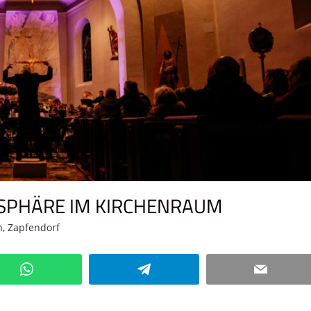
SPHÄRE IM KIRCHENRAUM
n
,
Zapfendorf
Kommentar hinterlassen
WhatsApp
Telegram
Email