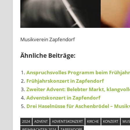
Musikverein Zapfendorf
Ähnliche Beiträge:
Anspruchsvolles Programm beim Frühjahr
Frühjahrskonzert in Zapfendorf
Zweiter Advent: Belebter Markt, klangvoll
Adventskonzert in Zapfendorf
Drei Haselnüsse für Aschenbrödel – Musik
2024
ADVENT
ADVENTSKONZERT
KIRCHE
KONZERT
MUS
WEIHNACHTEN 2024
ZAPFENDORF