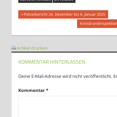
Beitragsnavigation
Vorheriger
Polizeibericht 24. Dezember bis 6. Januar 2025
Beitrag:
Nächster
Kreisbrandinspektion
Beitrag:
Artikel drucken
KOMMENTAR HINTERLASSEN
Deine E-Mail-Adresse wird nicht veröffentlicht.
E
Kommentar
*