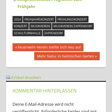
Frühjahr
2024
FRÜHJAHRSKONZERT
FRÜHLINGSKONZERT
KONZERT
MUSIKVEREIN
MUSIKVEREIN ZAPFENDORF
SCHULTURNHALLE
ZAPFENDORF
Beitragsnavigation
Vorheriger
Feuerwehr-Verein stellte sich neu auf
Beitrag:
Nächster
Mehr Natur in heimischen Gärten
Beitrag:
Artikel drucken
KOMMENTAR HINTERLASSEN
Deine E-Mail-Adresse wird nicht
veröffentlicht.
Erforderliche Felder sind mit